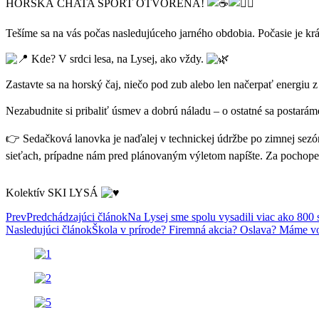
HORSKÁ CHATA ŠPORT OTVORENÁ!
Tešíme sa na vás počas nasledujúceho jarného obdobia. Počasie je k
Kde? V srdci lesa, na Lysej, ako vždy.
Zastavte sa na horský čaj, niečo pod zub alebo len načerpať energiu 
Nezabudnite si pribaliť úsmev a dobrú náladu – o ostatné sa postará
👉 Sedačková lanovka je naďalej v technickej údržbe po zimnej sezón
sieťach, prípadne nám pred plánovaným výletom napíšte. Za pochop
Kolektív SKI LYSÁ
Prev
Predchádzajúci článok
Na Lysej sme spolu vysadili viac ako 800 
Nasledujúci článok
Škola v prírode? Firemná akcia? Oslava? Máme v