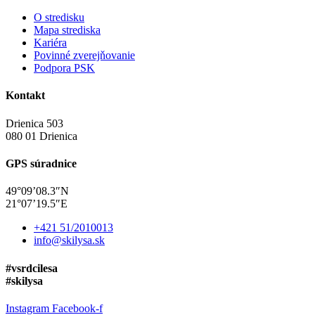
O stredisku
Mapa strediska
Kariéra
Povinné zverejňovanie
Podpora PSK
Kontakt
Drienica 503
080 01 Drienica
GPS súradnice
49°09’08.3″N
21°07’19.5″E
+421 51/2010013
info@skilysa.sk
#vsrdcilesa
#skilysa
Instagram
Facebook-f