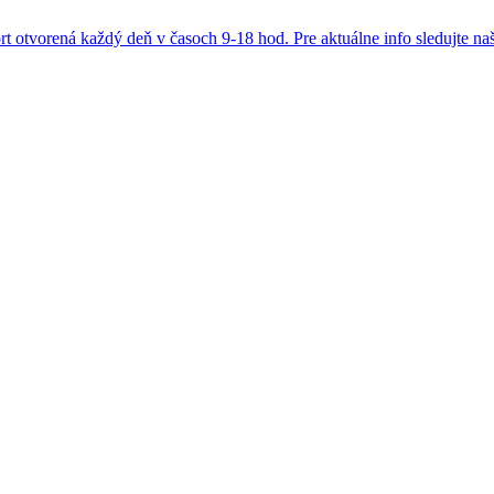
otvorená každý deň v časoch 9-18 hod. Pre aktuálne info sledujte naše