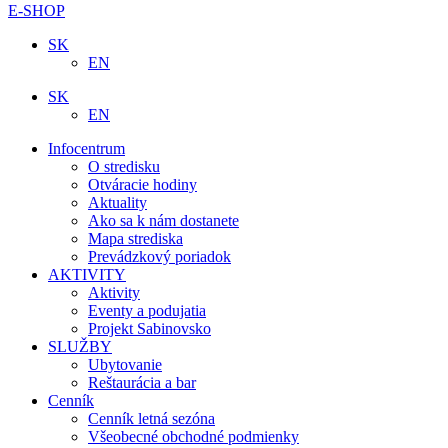
E-SHOP
SK
EN
SK
EN
Infocentrum
O stredisku
Otváracie hodiny
Aktuality
Ako sa k nám dostanete
Mapa strediska
Prevádzkový poriadok
AKTIVITY
Aktivity
Eventy a podujatia
Projekt Sabinovsko
SLUŽBY
Ubytovanie
Reštaurácia a bar
Cenník
Cenník letná sezóna
Všeobecné obchodné podmienky