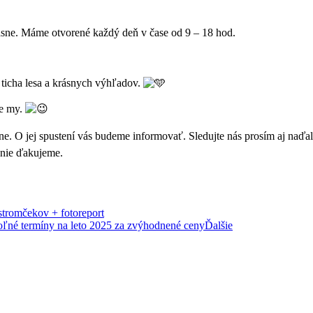
rásne. Máme otvorené každý deň v čase od 9 – 18 hod.
z ticha lesa a krásnych výhľadov.
me my.
e. O jej spustení vás budeme informovať. Sledujte nás prosím aj naďal
enie ďakujeme.
stromčekov + fotoreport
oľné termíny na leto 2025 za zvýhodnené ceny
Ďalšie