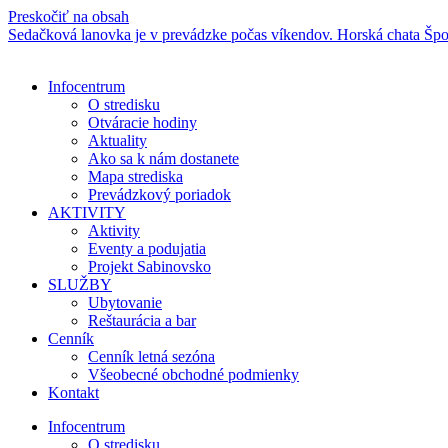
Preskočiť na obsah
Sedačková lanovka je v prevádzke počas víkendov. Horská chata Šport 
Infocentrum
O stredisku
Otváracie hodiny
Aktuality
Ako sa k nám dostanete
Mapa strediska
Prevádzkový poriadok
AKTIVITY
Aktivity
Eventy a podujatia
Projekt Sabinovsko
SLUŽBY
Ubytovanie
Reštaurácia a bar
Cenník
Cenník letná sezóna
Všeobecné obchodné podmienky
Kontakt
Infocentrum
O stredisku