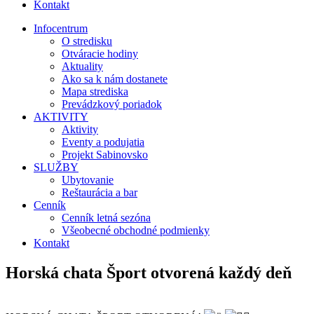
Kontakt
Infocentrum
O stredisku
Otváracie hodiny
Aktuality
Ako sa k nám dostanete
Mapa strediska
Prevádzkový poriadok
AKTIVITY
Aktivity
Eventy a podujatia
Projekt Sabinovsko
SLUŽBY
Ubytovanie
Reštaurácia a bar
Cenník
Cenník letná sezóna
Všeobecné obchodné podmienky
Kontakt
Horská chata Šport otvorená každý deň