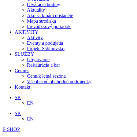
Otváracie hodiny
Aktuality
Ako sa k nám dostanete
Mapa strediska
Prevádzkový poriadok
AKTIVITY
Aktivity
Eventy a podujatia
Projekt Sabinovsko
SLUŽBY
Ubytovanie
Reštaurácia a bar
Cenník
Cenník letná sezóna
Všeobecné obchodné podmienky
Kontakt
SK
EN
SK
EN
E-SHOP